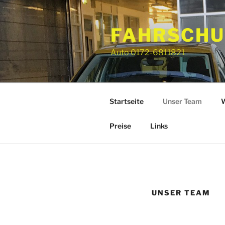
Zum
Inhalt
FAHRSCHU
springen
Auto 0172-6811821
Startseite
Unser Team
W
Preise
Links
UNSER TEAM